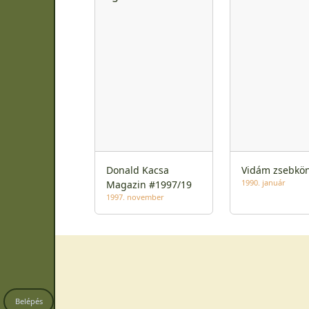
Donald Kacsa
Vidám zsebkön
1990. január
Magazin #1997/19
1997. november
Belépés