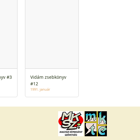
yv #3
Vidám zsebkönyv
#12
1991. január