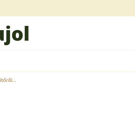
jol
tőről...