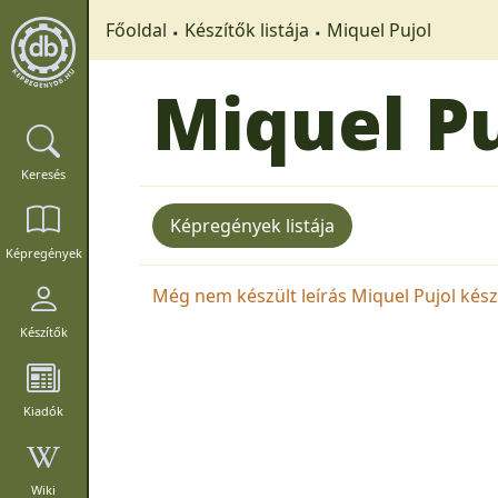
Főoldal
Készítők listája
Miquel Pujol
Miquel Pu
Keresés
Képregények listája
Képregények
Még nem készült leírás Miquel Pujol készí
Készítők
Kiadók
Wiki