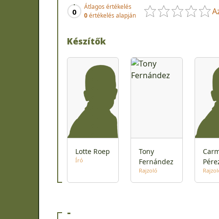
Átlagos értékelés
A
0
0
értékelés alapján
Készítők
Lotte Roep
Tony
Car
Író
Fernández
Pére
Rajzoló
Rajzol
-