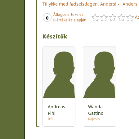
Tillykke med fødselsdagen, Anders!
Anders 
Átlagos értékelés
A
0
0
értékelés alapján
Készítők
Andreas
Wanda
Pihl
Gattino
Író
Rajzoló