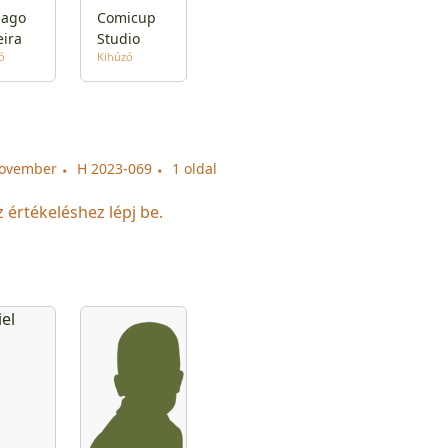
iago
Comicup
eira
Studio
ó
Kihúzó
november
H 2023-069
1 oldal
z értékeléshez lépj be.