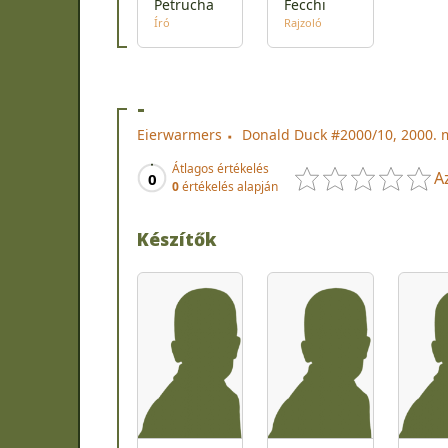
Petrucha
Fecchi
Író
Rajzoló
-
Eierwarmers
Donald Duck #2000/10, 2000. 
Átlagos értékelés
A
0
0
értékelés alapján
Készítők