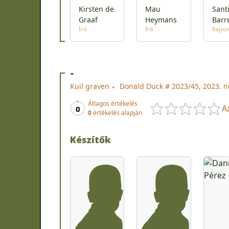
Kirsten de
Mau
Sant
Graaf
Heymans
Barr
Író
Író
Rajzol
-
Kuil graven
Donald Duck # 2023/45, 2023. 
Átlagos értékelés
A
0
0
értékelés alapján
Készítők