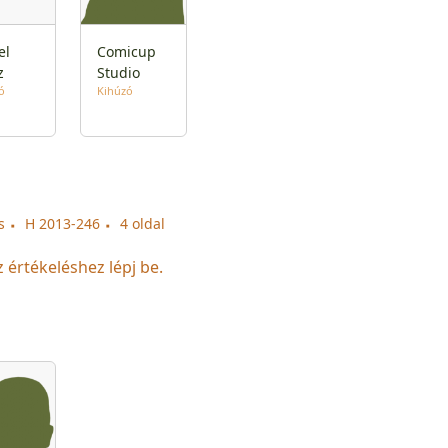
el
Comicup
z
Studio
ó
Kihúzó
s
H 2013-246
4 oldal
z értékeléshez lépj be.