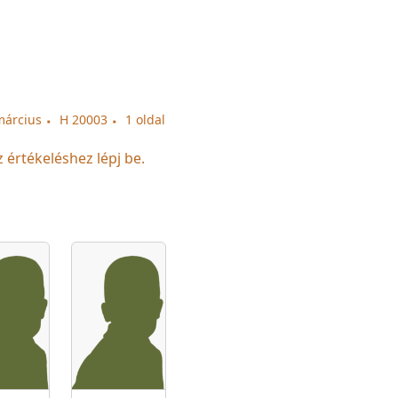
március
H 20003
1 oldal
z értékeléshez lépj be.