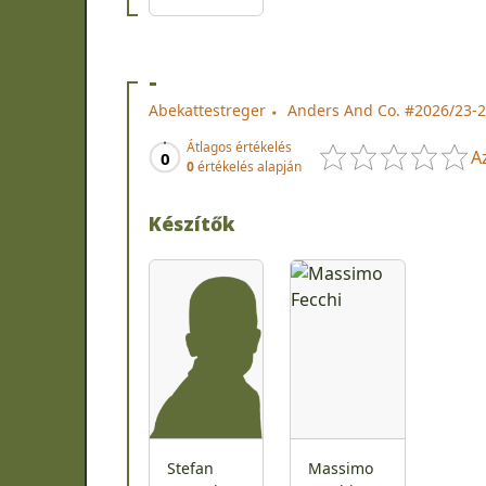
-
Abekattestreger
Anders And Co. #2026/23-24
Átlagos értékelés
A
0
0
értékelés alapján
Készítők
Stefan
Massimo