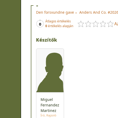
-
Den forsvundne gave
Anders And Co. #2026
Átlagos értékelés
A
0
0
értékelés alapján
Készítők
Miguel
Fernandez
Martinez
Író
Rajzoló