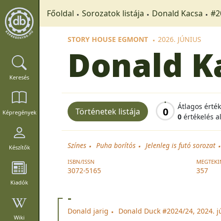
Főoldal
Sorozatok listája
Donald Kacsa
#2
STORY HOUSE EGMONT
2026. JÚNIUS
Donald K
Keresés
Átlagos érté
0
Történetek listája
Képregények
0
értékelés a
Színes
Puha borítós
Jelenleg is futó sorozat
Készítők
ISBN/ISSN
MEGTEKI
3072-5165
357
Kiadók
-
Donald jarig
Donald Duck #2024/24, 2024. j
Wiki