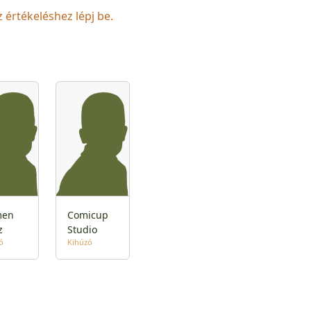
z értékeléshez lépj be.
men
Comicup
z
Studio
ó
Kihúzó