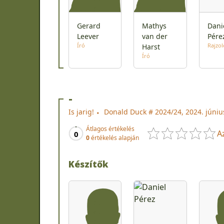
Gerard
Mathys
Dani
Leever
van der
Pére
Író
Rajzol
Harst
Író
-
Is jarig!
Donald Duck # 2024/24, 2024. júniu
Átlagos értékelés
A
0
0
értékelés alapján
Készítők