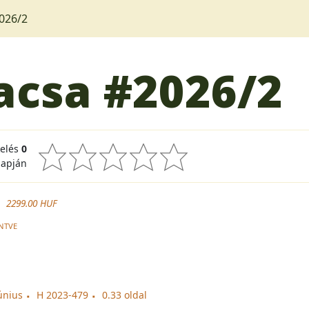
026/2
acsa
#2026/2
kelés
0
lapján
2299.00 HUF
NTVE
únius
H 2023-479
0.33 oldal