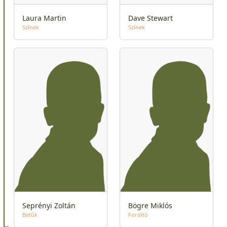
Laura Martin
Dave Stewart
Színek
Színek
Seprényi Zoltán
Bögre Miklós
Betűk
Fordító