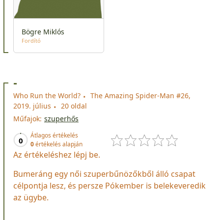
Bögre Miklós
Fordító
-
Who Run the World?
The Amazing Spider-Man #26,
2019. július
20 oldal
Műfajok:
szuperhős
Átlagos értékelés
0
0
értékelés alapján
Az értékeléshez lépj be.
Bumeráng egy női szuperbűnözőkből álló csapat
célpontja lesz, és persze Pókember is belekeveredik
az ügybe.