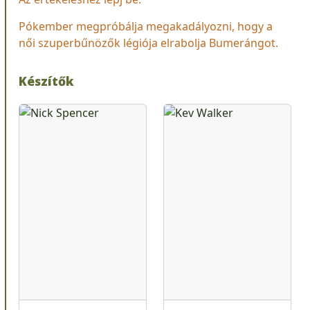
Pókember megpróbálja megakadályozni, hogy a
női szuperbűnözők légiója elrabolja Bumerángot.
Készítők