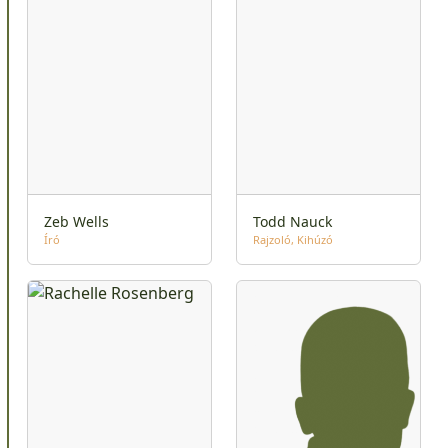
Zeb Wells
Todd Nauck
Író
Rajzoló
Kihúzó