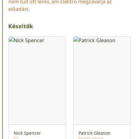
nem tud ott lenni, ám Elektro megzavarja az
előadást.
Készítők
Nick Spencer
Patrick Gleason
Író
Rajzoló
Kihúzó