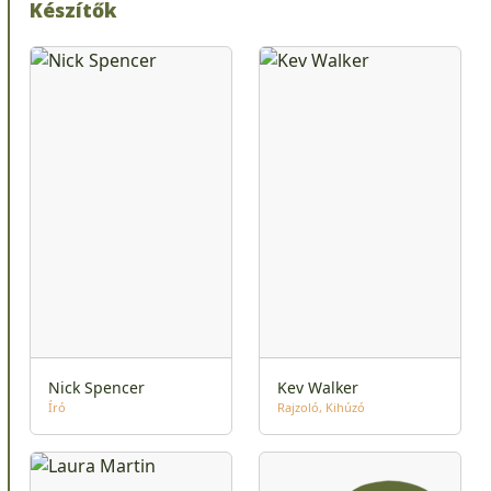
Készítők
Nick Spencer
Kev Walker
Író
Rajzoló
Kihúzó