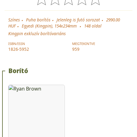
Színes
Puha borítós
Jelenleg is futó sorozat
2990.00
HUF
Egyedi (Kingpin), 154x234mm
148
oldal
Kingpin exkluzív borítóvariáns
ISBN/ISSN
MEGTEKINTVE
1826-5952
959
Borító