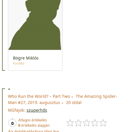
Bögre Miklós
Fordító
-
Who Run the World? – Part Two
The Amazing Spider-
Man #27, 2019. augusztus
20 oldal
Műfajok:
szuperhős
Átlagos értékelés
0
0
értékelés alapján
Az értékeléshez lépj be.