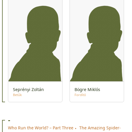
Seprényi Zoltán
Bögre Miklós
Betűk
Fordító
-
Who Run the World? – Part Three
The Amazing Spider-