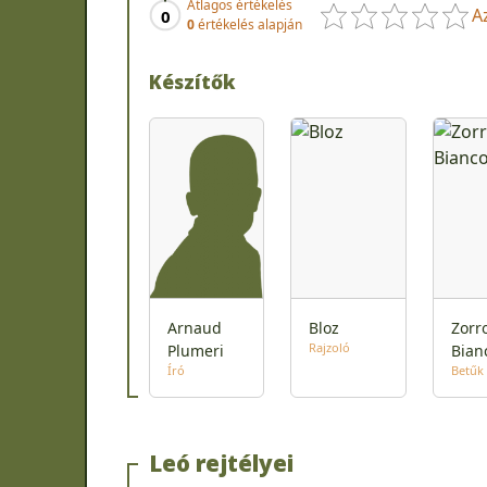
Átlagos értékelés
A
0
0
értékelés alapján
Készítők
Arnaud
Bloz
Zorr
Rajzoló
Plumeri
Bian
Író
Betűk
Leó rejtélyei