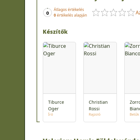
Átlagos értékelés
A
0
0
értékelés alapján
Készítők
Tiburce
Christian
Zorr
Oger
Rossi
Bian
Író
Rajzoló
Betűk