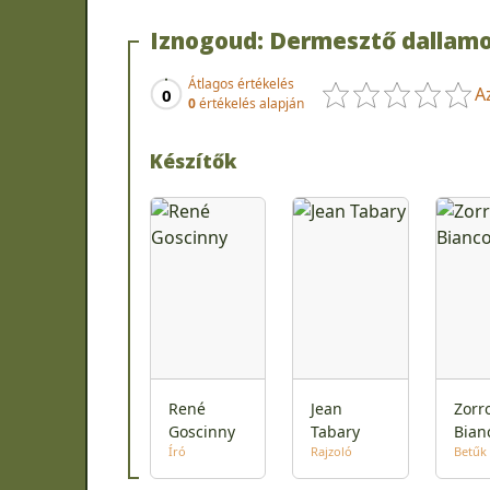
Iznogoud: Dermesztő dallam
Átlagos értékelés
A
0
0
értékelés alapján
Készítők
René
Jean
Zorr
Goscinny
Tabary
Bian
Író
Rajzoló
Betűk