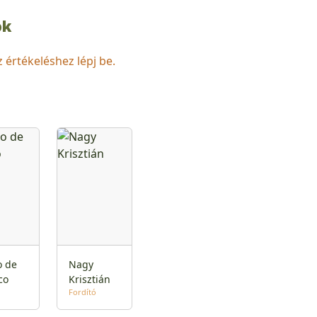
ok
z értékeléshez lépj be.
o de
Nagy
co
Krisztián
Fordító