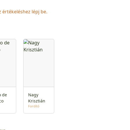
z értékeléshez lépj be.
o de
Nagy
co
Krisztián
Fordító