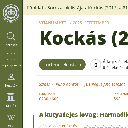
Főoldal
Sorozatok listája
Kockás (2017)
#1
VITANUM KFT.
2025. SZEPTEMBER
Kockás (
Keresés
Átlagos érté
0
Történetek listája
Képregények
0
értékelés a
Színes
Puha borítós
Jelenleg is futó sorozat
Készítők
ISBN/ISSN
MEGTEKI
0230-4600
598
Kiadók
A kutyafejes lovag: Harmadik
Átlagos értékelés
Wiki