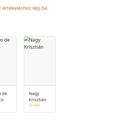
z értékeléshez lépj be.
o de
Nagy
co
Krisztián
Fordító