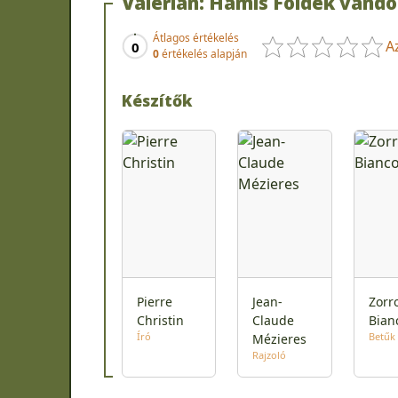
Valerian: Hamis Földek vándo
Átlagos értékelés
A
0
0
értékelés alapján
Készítők
Pierre
Jean-
Zorr
Christin
Claude
Bian
Író
Betűk
Mézieres
Rajzoló