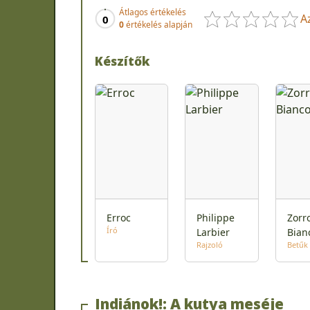
Átlagos értékelés
A
0
0
értékelés alapján
Készítők
Erroc
Philippe
Zorr
Író
Larbier
Bian
Rajzoló
Betűk
Indiánok!: A kutya meséje