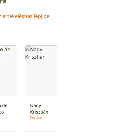
ra
z értékeléshez lépj be.
o de
Nagy
co
Krisztián
Fordító