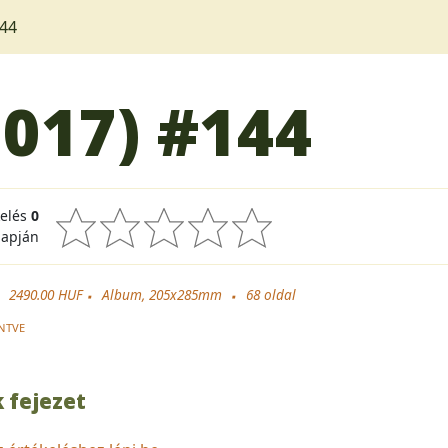
44
2017)
#144
kelés
0
lapján
2490.00 HUF
Album, 205x285mm
68
oldal
NTVE
 fejezet