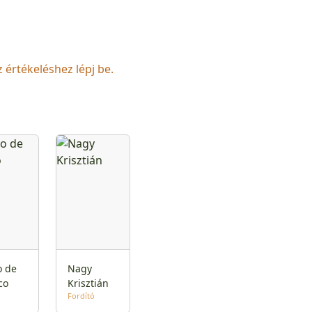
z értékeléshez lépj be.
o de
Nagy
co
Krisztián
Fordító