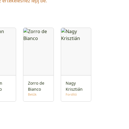
z értékeléshez lépj be.
n
Zorro de
Nagy
o
Bianco
Krisztián
Betűk
Fordító