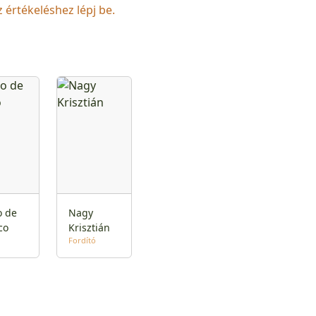
z értékeléshez lépj be.
o de
Nagy
co
Krisztián
Fordító