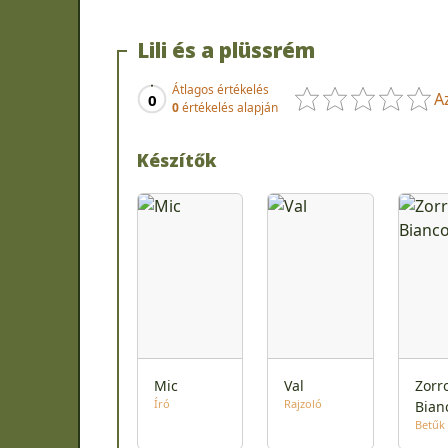
Lili és a plüssrém
Átlagos értékelés
A
0
0
értékelés alapján
Készítők
Mic
Val
Zorr
Író
Rajzoló
Bian
Betűk