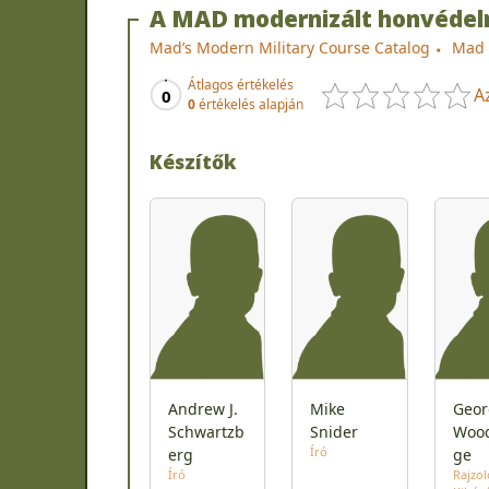
A MAD modernizált honvédelm
Mad’s Modern Military Course Catalog
Mad 
Átlagos értékelés
A
0
0
értékelés alapján
Készítők
Andrew J.
Mike
Geor
Schwartzb
Snider
Wood
Író
erg
ge
Író
Rajzol