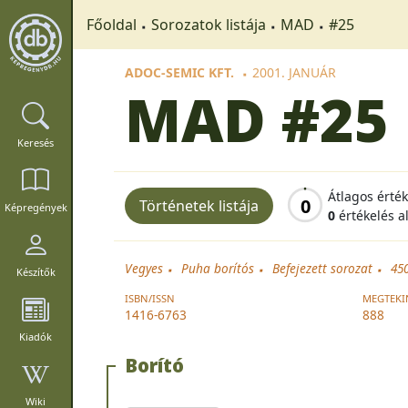
Főoldal
Sorozatok listája
MAD
#25
ADOC-SEMIC KFT.
2001. JANUÁR
MAD
#25
Keresés
Átlagos érté
0
Történetek listája
Képregények
0
értékelés a
Vegyes
Puha borítós
Befejezett sorozat
45
Készítők
ISBN/ISSN
MEGTEKI
1416-6763
888
Kiadók
Borító
Wiki