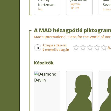
Rajzoló
Kurtzman
Seve
Kihúzó
Író
Színek
A MAD hézagpótló piktogramj
Mad’s International Signs for the World of Roc
Átlagos értékelés
A
0
0
értékelés alapján
Készítők