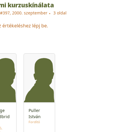
i kurzuskínálata
#397, 2000. szeptember
3 oldal
z értékeléshez lépj be.
ge
Puller
brid
István
Fordító
ó