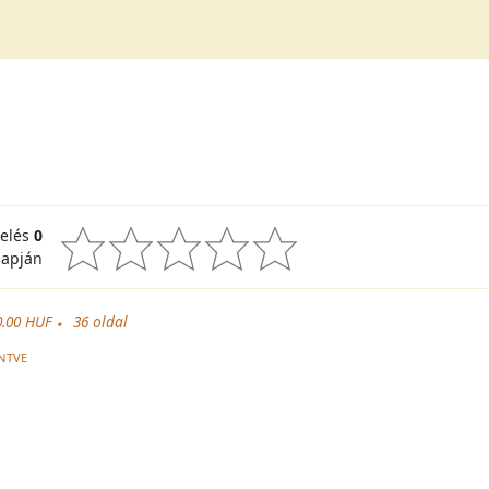
kelés
0
lapján
0.00 HUF
36
oldal
NTVE