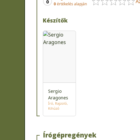
A
0
0
értékelés alapján
Készítők
Sergio
Aragones
Író
Rajzoló
Kihúzó
Írógépregények