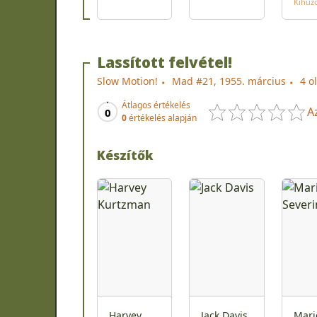
Kihúz
Lassított felvétel!
Slow Motion!
Mad #21, 1955. március
4 o
Átlagos értékelés
A
0
0
értékelés alapján
Készítők
Harvey
Jack Davis
Mari