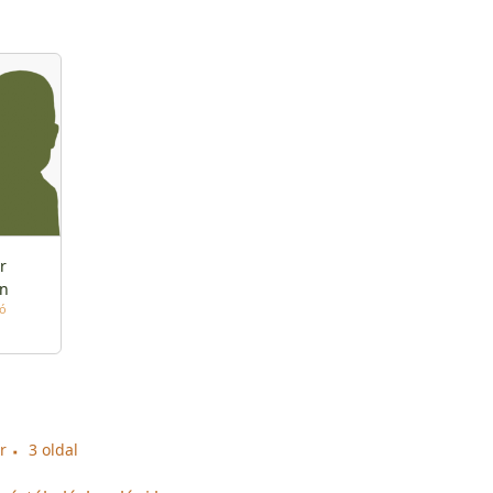
r
án
tó
r
3 oldal