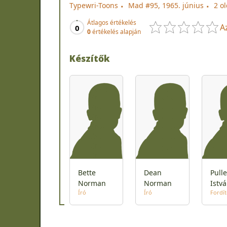
Typewri-Toons
Mad #95, 1965. június
2 ol
Átlagos értékelés
A
0
0
értékelés alapján
Készítők
Bette
Dean
Pulle
Norman
Norman
Istv
Író
Író
Fordí