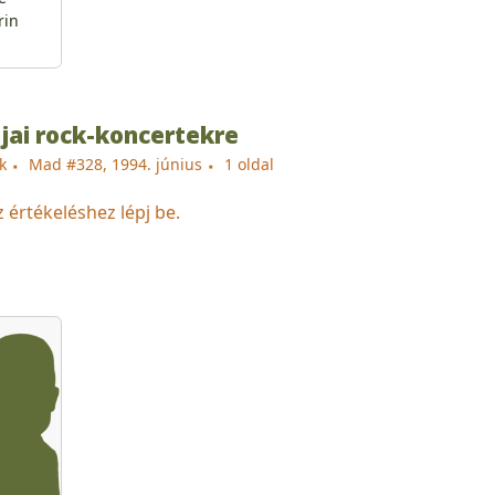
rin
ai rock-koncertekre
k
Mad #328, 1994. június
1 oldal
z értékeléshez lépj be.