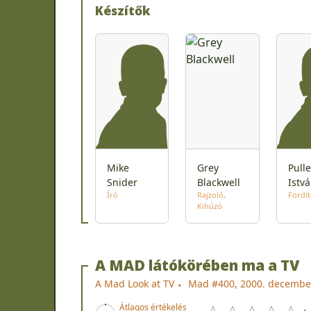
Készítők
Mike
Grey
Pulle
Snider
Blackwell
Istv
Író
Rajzoló
Fordí
Kihúzó
A MAD látókörében ma a TV
A Mad Look at TV
Mad #400, 2000. decembe
Átlagos értékelés