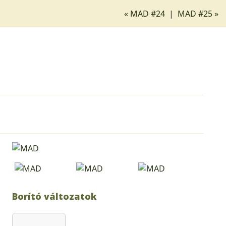
« MAD #24
|
MAD #25 »
Borító változatok