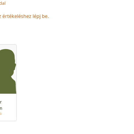
dal
z értékeléshez lépj be.
r
án
tó