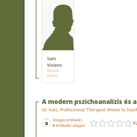
Sam
Viviano
Rajzoló
Kihúzó
A modern pszichoanalízis és a
Dr. Katz, Professional Therapist Moves to Sout
Átlagos értékelés
A
0
0
értékelés alapján