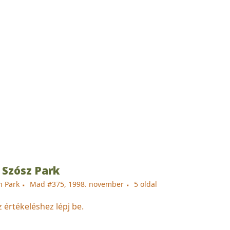
 Szósz Park
h Park
Mad #375, 1998. november
5 oldal
z értékeléshez lépj be.