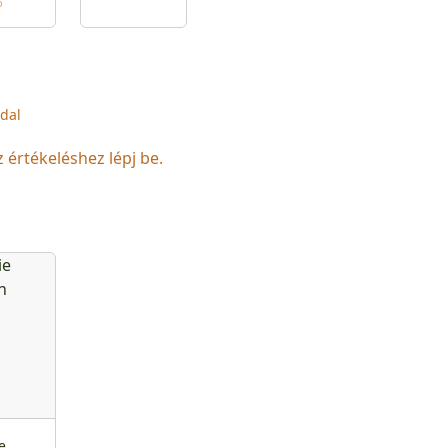
ó
ldal
z értékeléshez lépj be.
e