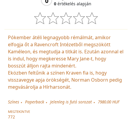
0
0
értékelés alapján
Pókember átéli legnagyobb rémálmát, amikor
elfogja őt a Ravencroft Intézetből megszökött
Kaméleon, és megtudja a titkát is. Ezután azonnal el
is indul, hogy megkeresse Mary Jane-t, hogy
bosszút álljon rajta mindenért.
Eközben feltűnik a színen Kraven fia is, hogy
visszavegye apja örökségét, Norman Osborn pedig
megvásárolja a Hírharsonát.
Színes
Paperback
Jelenleg is futó sorozat
7980.00 HUF
MEGTEKINTVE
772