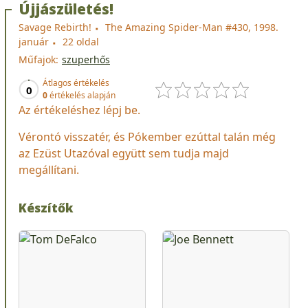
Újjászületés!
Savage Rebirth!
The Amazing Spider-Man #430, 1998.
január
22 oldal
Műfajok:
szuperhős
Átlagos értékelés
0
0
értékelés alapján
Az értékeléshez lépj be.
Vérontó visszatér, és Pókember ezúttal talán még
az Ezüst Utazóval együtt sem tudja majd
megállítani.
Készítők