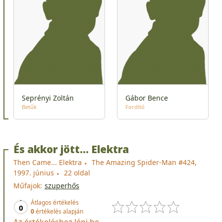
Seprényi Zoltán
Gábor Bence
Betűk
Fordító
És akkor jött… Elektra
Then Came... Elektra
The Amazing Spider-Man #424,
1997. június
22 oldal
Műfajok:
szuperhős
Átlagos értékelés
0
0
értékelés alapján
Az értékeléshez lépj be.