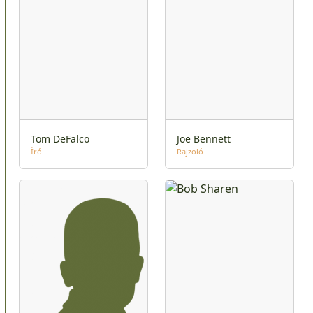
Tom DeFalco
Joe Bennett
Író
Rajzoló