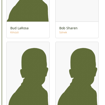
Bud LaRosa
Bob Sharen
Kihúzó
Színek