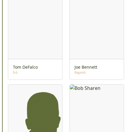
Tom DeFalco
Joe Bennett
Író
Rajzoló