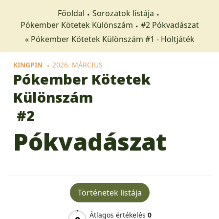
Főoldal
Sorozatok listája
Pókember Kötetek Különszám
#2 Pókvadászat
« Pókember Kötetek Különszám #1 - Holtjáték
KINGPIN
2026. MÁRCIUS
Pókember Kötetek
Különszám
#2
Pókvadászat
Történetek listája
Átlagos értékelés
0