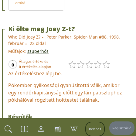
Fordító
Ki ölte meg Joey Z-t?
Who Did Joey Z?
Peter Parker: Spider-Man #88, 1998.
február
22 oldal
Műfajok:
szuperhős
Átlagos értékelés
0
0
értékelés alapján
Az értékeléshez lépj be.
Pókember gyilkossági gyanúsítottá válik, amikor
egy rendőrkapitányság előtt egy lámpaoszlophoz
pókhálóval rögzített holttestet találnak.
Készítők
Regisztráció
Belépés