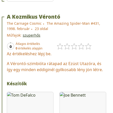
A Kozmikus Vérontó
The Carnage Cosmic
The Amazing Spider-Man #431,
1998. február
23 oldal
Műfajok:
szuperhős
Átlagos értékelés
0
0
értékelés alapján
Az értékeléshez lépj be.
A Vérontó-szimbióta rátapad az Ezüst Utazóra, és
így egy minden eddiginél gyilkosabb lény jön létre.
Készítők