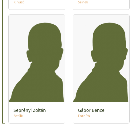
Kihúzó
Színek
Seprényi Zoltán
Gábor Bence
Betűk
Fordító