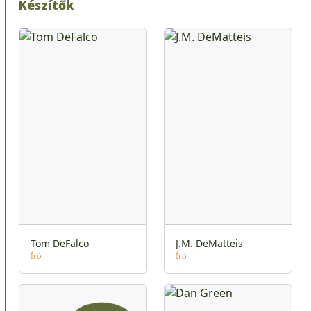
Készítők
Tom DeFalco
J.M. DeMatteis
Író
Író