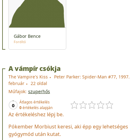
Gábor Bence
Fordító
A vámpír csókja
The Vampire's Kiss
Peter Parker: Spider-Man #77, 1997.
február
22 oldal
Műfajok:
szuperhős
Átlagos értékelés
0
0
értékelés alapján
Az értékeléshez lépj be.
Pókember Morbiust keresi, aki épp egy lehetséges
gyógymód után kutat.