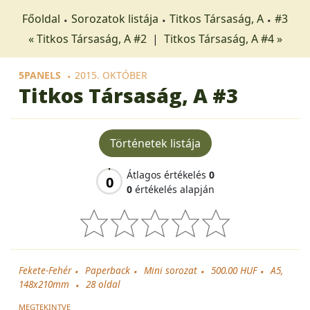
Főoldal
Sorozatok listája
Titkos Társaság, A
#3
« Titkos Társaság, A #2
|
Titkos Társaság, A #4 »
5PANELS
2015. OKTÓBER
Titkos Társaság, A
#3
Történetek listája
Átlagos értékelés
0
0
0
értékelés alapján
Fekete-Fehér
Paperback
Mini sorozat
500.00 HUF
A5,
148x210mm
28
oldal
MEGTEKINTVE