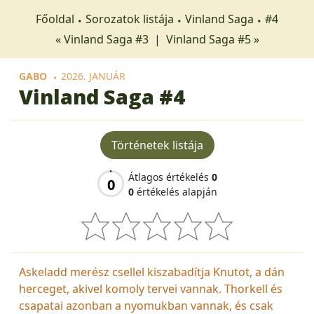
Főoldal
Sorozatok listája
Vinland Saga
#4
« Vinland Saga #3
|
Vinland Saga #5 »
GABO
2026. JANUÁR
Vinland Saga
#4
Történetek listája
Átlagos értékelés
0
0
0
értékelés alapján
Askeladd merész csellel kiszabadítja Knutot, a dán
herceget, akivel komoly tervei vannak. Thorkell és
csapatai azonban a nyomukban vannak, és csak