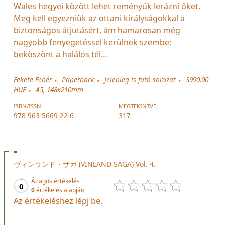
Wales hegyei között lehet reményük lerázni őket.
Meg kell egyezniük az ottani királyságokkal a
biztonságos átjutásért, ám hamarosan még
nagyobb fenyegetéssel kerülnek szembe:
beköszönt a halálos tél…
Fekete-Fehér
Paperback
Jelenleg is futó sorozat
3990.00
HUF
A5, 148x210mm
ISBN/ISSN
MEGTEKINTVE
978-963-5669-22-6
317
-
ヴィンランド・サガ (VINLAND SAGA) Vol. 4.
Átlagos értékelés
0
0
értékelés alapján
Az értékeléshez lépj be.