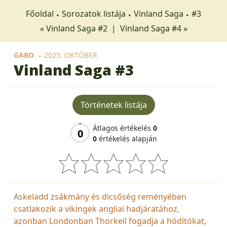
Főoldal
Sorozatok listája
Vinland Saga
#3
« Vinland Saga #2
|
Vinland Saga #4 »
GABO
2025. OKTÓBER
Vinland Saga
#3
Történetek listája
Átlagos értékelés
0
0
0
értékelés alapján
Askeladd zsákmány és dicsőség reményében
csatlakozik a vikingek angliai hadjáratához,
azonban Londonban Thorkell fogadja a hódítókat,