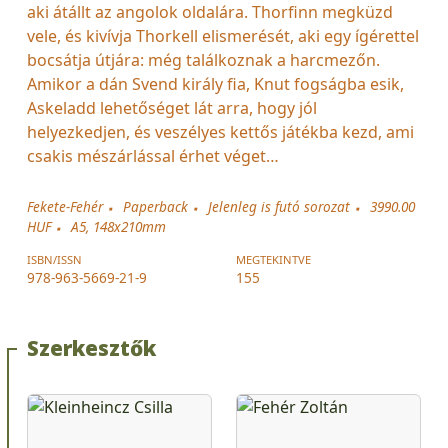
aki átállt az angolok oldalára. Thorfinn megküzd
vele, és kivívja Thorkell elismerését, aki egy ígérettel
bocsátja útjára: még találkoznak a harcmezőn.
Amikor a dán Svend király fia, Knut fogságba esik,
Askeladd lehetőséget lát arra, hogy jól
helyezkedjen, és veszélyes kettős játékba kezd, ami
csakis mészárlással érhet véget…
Fekete-Fehér
Paperback
Jelenleg is futó sorozat
3990.00
HUF
A5, 148x210mm
ISBN/ISSN
MEGTEKINTVE
978-963-5669-21-9
155
Szerkesztők