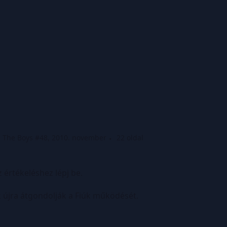
The Boys #48, 2010. november
22 oldal
z értékeléshez lépj be.
k újra átgondolják a Fiúk működését.