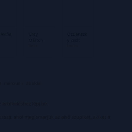
 Aviña
Uray
Oszlánszk
Márton
y Zsolt
Betűk
Fordító
1. március
22 oldal
z értékeléshez lépj be.
vissza, ahol megismerjük az első szupikat, akiket a