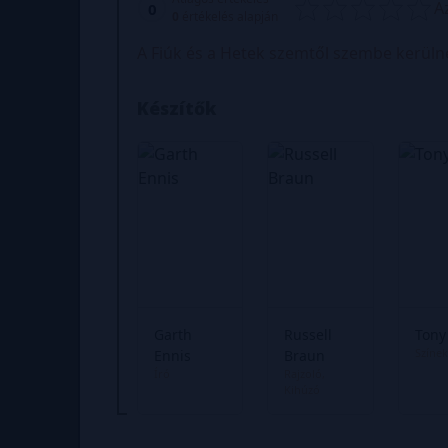
A
0
0
értékelés alapján
A Fiúk és a Hetek szemtől szembe kerülne
Készítők
Garth
Russell
Tony
Színek
Ennis
Braun
Író
Rajzoló
Kihúzó