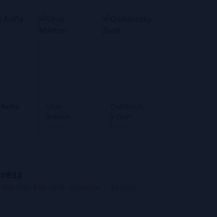
 Aviña
Uray
Oszlánszk
Márton
y Zsolt
Betűk
Fordító
 rész
The Boys #49, 2010. december
22 oldal