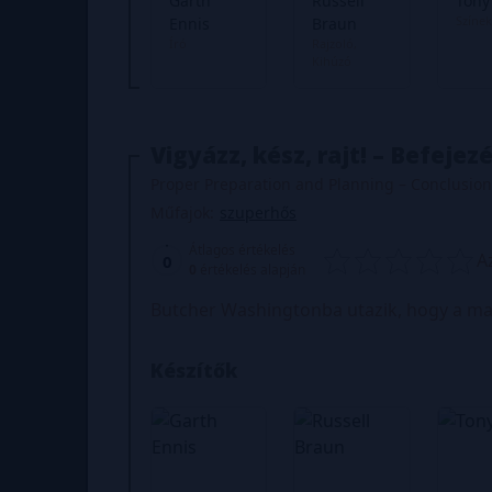
Garth
Russell
Tony
Színek
Ennis
Braun
Író
Rajzoló
Kihúzó
Vigyázz, kész, rajt! – Befejez
Proper Preparation and Planning – Conclusion
Műfajok:
szuperhős
Átlagos értékelés
A
0
0
értékelés alapján
Butcher Washingtonba utazik, hogy a mag
Készítők