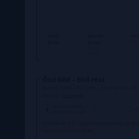
Garth
Russell
Tony
Színek
Ennis
Braun
Író
Rajzoló
Kihúzó
Őszi köd – Első rész
Barbary Coast – Part One
The Boys #52, 201
Műfajok:
szuperhős
Átlagos értékelés
A
0
0
értékelés alapján
A történet a II. világháború éveibe ugrik 
harctéren használtak.