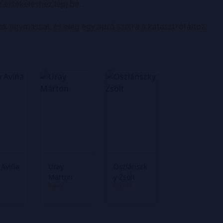
z értékeléshez lépj be.
k egymással, és elég egy apró szikra a katasztrófához.
 Aviña
Uray
Oszlánszk
Márton
y Zsolt
Betűk
Fordító