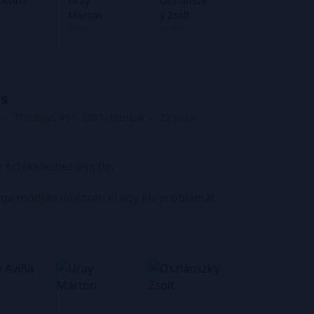
 Aviña
Uray
Oszlánszk
Márton
y Zsolt
Betűk
Fordító
és
The Boys #51, 2011. február
22 oldal
z értékeléshez lépj be.
a módján intézzen el egy kis problémát.