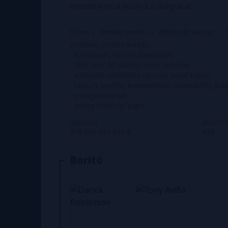
mindenkorra lezárja a dolgokat.
Színes
Kemény borítós
Befejezett sorozat
1
Exclusive, limitált kiadás:
- korlátozott, limitált darabszám
- több mint 50 oldalnyi extra tartalom
- alternatív védőborító nyomott belső képpel
- exkluzív kivitelű, keménytáblás vászonkötés, pré
- szalagkönyvjelző
- vastag minőségi papír
ISBN/ISSN
MEGTEKI
978-963-497-839-8
638
Borító