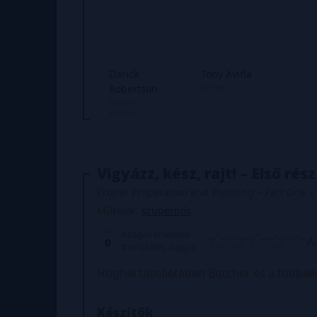
Darick
Tony Aviña
Színek
Robertson
Rajzoló
Kihúzó
Vigyázz, kész, rajt! – Első rész
Proper Preparation and Planning – Part One
Műfajok:
szuperhős
Átlagos értékelés
A
0
0
értékelés alapján
Hughie távollétében Butcher és a többie
Készítők