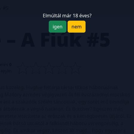
#5
Elmúltál már 18 éves?
igen
nem
 – A Fiúk
#5
kelés
0
lapján
s közeleg. Hughie feltárja társai titkos háborújának
eg Mallory ezredes végigvezeti őt fél évszázadnyi mocskos
ánt a szakadék szélén táncolnak, egy sötét erő beindítja
 átbillentik a végső határon. És Butcher? Egészen más
eretete letérítette az erőszak és a kétségbeesés útjáról. Ez
jének hátsó utcáitól a falklandi háború vérengzéséig, a
égéig. És amikor végez, készen áll majd… hogy egyszer s