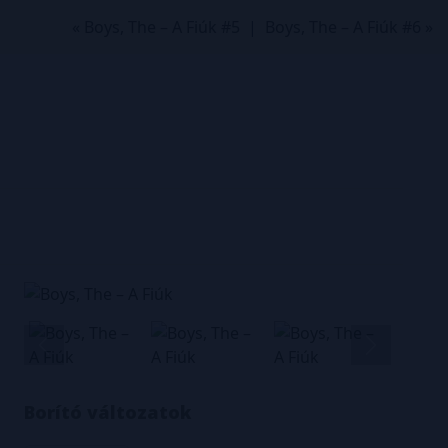
« Boys, The – A Fiúk #5
|
Boys, The – A Fiúk #6 »
Borító változatok