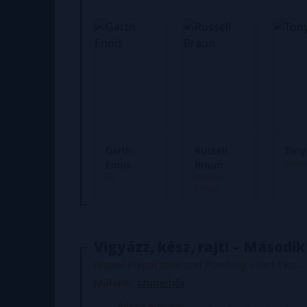
Garth
Russell
Tony
Színek
Ennis
Braun
Író
Rajzoló
Kihúzó
Vigyázz, kész, rajt! – Második
Proper Preparation and Planning – Part Two
Műfajok:
szuperhős
Átlagos értékelés