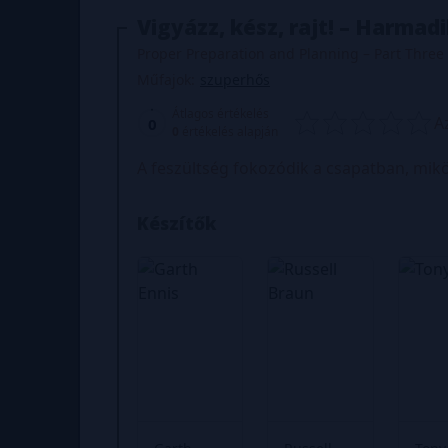
Vigyázz, kész, rajt! – Harmadi
Proper Preparation and Planning – Part Three
Műfajok:
szuperhős
Átlagos értékelés
A
0
0
értékelés alapján
A feszültség fokozódik a csapatban, mikö
Készítők