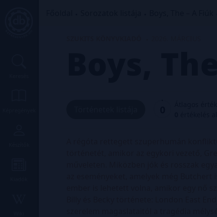
Főoldal
Sorozatok listája
Boys, The – A Fiúk
SZUKITS KÖNYVKIADÓ
2026. MÁRCIUS
Boys, The
Keresés
Átlagos érté
0
Történetek listája
Képregények
0
értékelés a
A régóta rettegett szuperhumán konfliktu
Készítők
történetét, amikor az egykori vezető, Gr
műveleten. Miközben jók és rosszak egyar
az eseményeket, amelyek még Butchert is
Kiadók
ember is lehetett volna, amikor egy nő sz
Billy és Becky története: London East End
szerelem magaslataitól a tragédia mélys
Wiki