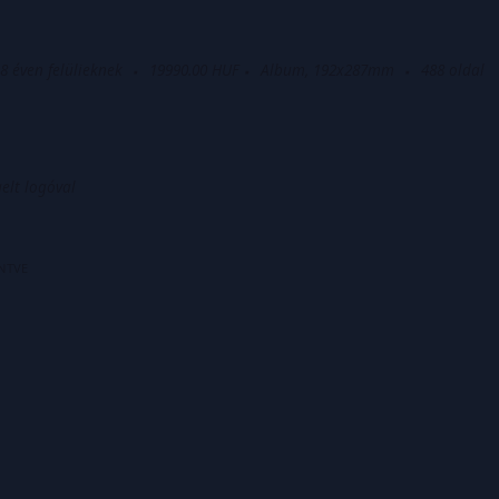
8 éven felülieknek
19990.00 HUF
Album, 192x287mm
488
oldal
gelt logóval
NTVE