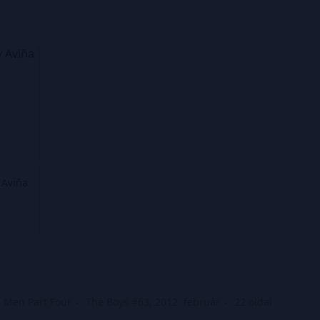
 Aviña
d Men Part Four
The Boys #63, 2012. február
22 oldal