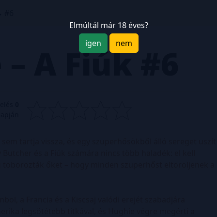
#6
Elmúltál már 18 éves?
igen
nem
 – A Fiúk
#6
kelés
0
lapján
 sem tartja vissza, és egy szuperhősökből álló sereget uszít
y Butcher és a Fiúk számára nincs több haladék: el kell
g toborozták őket – hogy minden szuperhőst eltöröljenek a
ol, a Francia és a Kiscsaj valódi erejét szabadjára
rika legsötétebb titkával, és Hughie végre megérti a