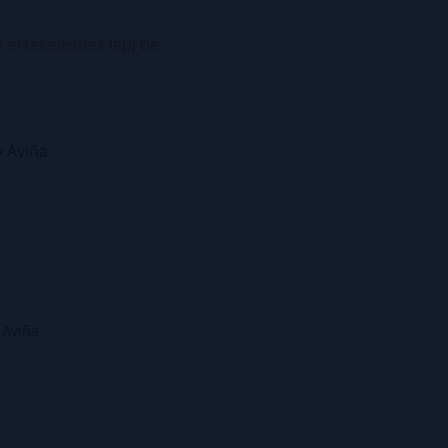
z értékeléshez lépj be.
 Aviña