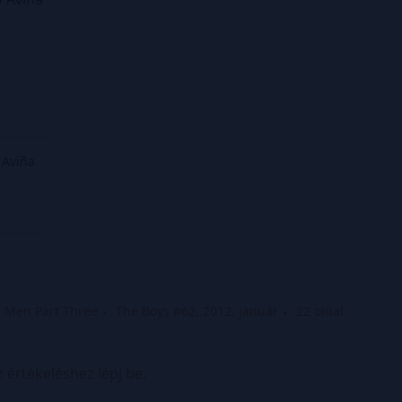
 Aviña
d Men Part Three
The Boys #62, 2012. január
22 oldal
z értékeléshez lépj be.