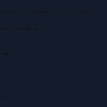
 Men Part Five
The Boys #64, 2012. március
22 oldal
z értékeléshez lépj be.
 Aviña