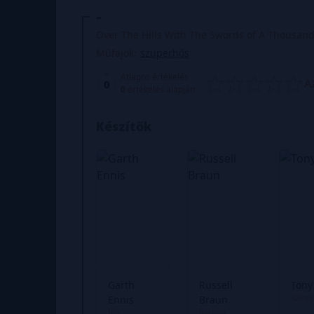
-
Over The Hills With The Swords of A Thousand
Műfajok:
szuperhős
Átlagos értékelés
A
0
0
értékelés alapján
Készítők
Garth
Russell
Tony
Színek
Ennis
Braun
Író
Rajzoló