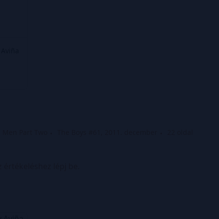
 Aviña
d Men Part Two
The Boys #61, 2011. december
22 oldal
z értékeléshez lépj be.