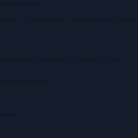
k végső céljáról.
tolsó rész
18 éven felülieknek
16990.00 HUF
Album, 192x287mm
d Men Part One
The Boys #60, 2011. november
22 oldal
z értékeléshez lépj be.