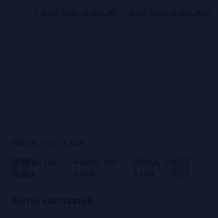
« Boys, The – A Fiúk #5
|
Boys, The – A Fiúk #6 »
Borító változatok