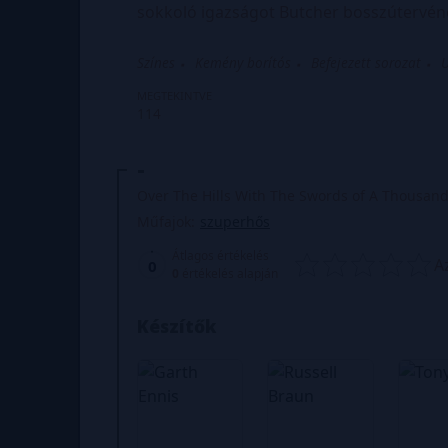
sokkoló igazságot Butcher bosszútervéne
Színes
Kemény borítós
Befejezett sorozat
U
MEGTEKINTVE
114
-
Over The Hills With The Swords of A Thousan
Műfajok:
szuperhős
Átlagos értékelés
A
0
0
értékelés alapján
Készítők