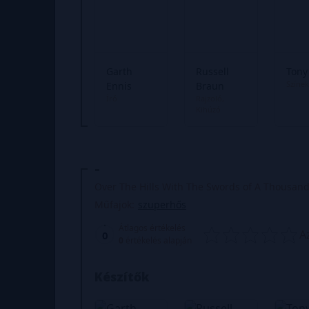
Garth
Russell
Tony
Színek
Ennis
Braun
Író
Rajzoló
Kihúzó
-
Over The Hills With The Swords of A Thousan
Műfajok:
szuperhős
Átlagos értékelés
A
0
0
értékelés alapján
Készítők