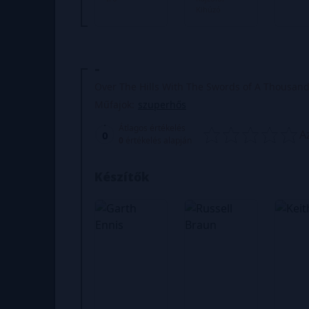
Kihúzó
-
Over The Hills With The Swords of A Thousan
Műfajok:
szuperhős
Átlagos értékelés
A
0
0
értékelés alapján
Készítők