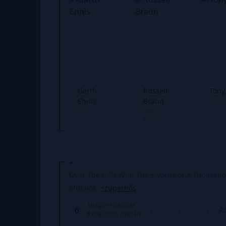
Garth
Russell
Tony
Színek
Ennis
Braun
Író
Rajzoló
Kihúzó
-
Over The Hills With The Swords of A Thousan
Műfajok:
szuperhős
Átlagos értékelés
A
0
0
értékelés alapján