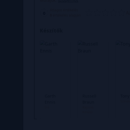
Műfajok:
szuperhős
Átlagos értékelés
A
0
0
értékelés alapján
Készítők
Garth
Russell
Tony
Színek
Ennis
Braun
Író
Rajzoló
Kihúzó