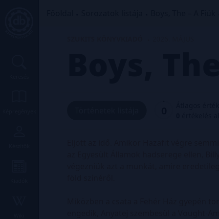
Főoldal
Sorozatok listája
Boys, The – A Fiúk
SZUKITS KÖNYVKIADÓ
2026. MÁJUS
Boys, The
Keresés
Átlagos érté
0
Történetek listája
Képregények
0
értékelés a
Eljött az idő. Amikor Hazafit végre semmi
Készítők
az Egyesült Államok hadserege ellen, Bill
végezniük azt a munkát, amire eredetile
föld színéről.
Kiadók
Miközben a csata a Fehér Ház gyepén tomb
engedik, Anyatej szembesül a Vought-Ame
Wiki