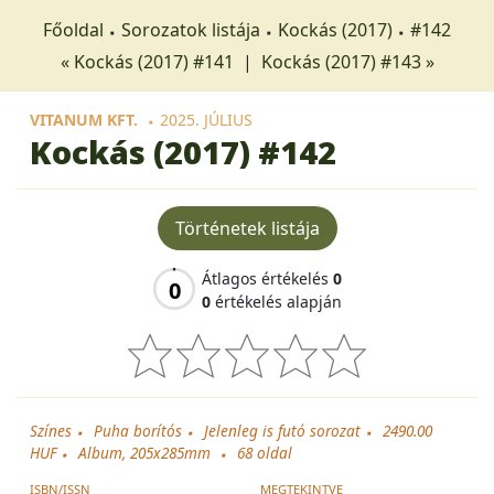
Főoldal
Sorozatok listája
Kockás (2017)
#142
« Kockás (2017) #141
|
Kockás (2017) #143 »
VITANUM KFT.
2025. JÚLIUS
Kockás (2017)
#142
Történetek listája
Átlagos értékelés
0
0
0
értékelés alapján
Színes
Puha borítós
Jelenleg is futó sorozat
2490.00
HUF
Album, 205x285mm
68
oldal
ISBN/ISSN
MEGTEKINTVE